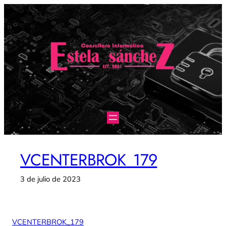
Saltar
al
contenido
VCENTERBROK_179
3 de julio de 2023
VCENTERBROK_179