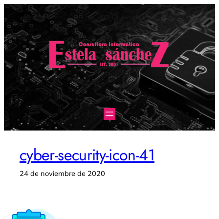
Saltar
al
contenido
cyber-security-icon-41
24 de noviembre de 2020